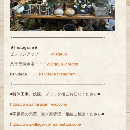
⋆——————————————————————-⋆
★Instagram★
ビレッジアップ・・・
villageup
八千代展示場・・・
villageup_garden
ks village・・・
ks village Instagram
⋆——————————————————————-⋆
■解体工事、伐採、ブロック撤去お任せください■
https://www.murakami-inc.com/
■不動産の売買、空き家管理、相続ご相談ください■
https://www.village-up-real-estate.com/