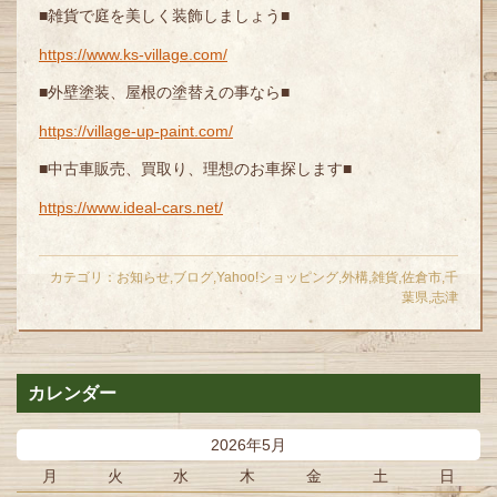
■雑貨で庭を美しく装飾しましょう■
https://www.ks-village.com/
■外壁塗装、屋根の塗替えの事なら■
https://village-up-paint.com/
■中古車販売、買取り、理想のお車探します■
https://www.ideal-cars.net/
カテゴリ：
お知らせ
,
ブログ
,
Yahoo!ショッピング
,
外構
,
雑貨
,
佐倉市
,
千
葉県
,
志津
カレンダー
2026年5月
月
火
水
木
金
土
日