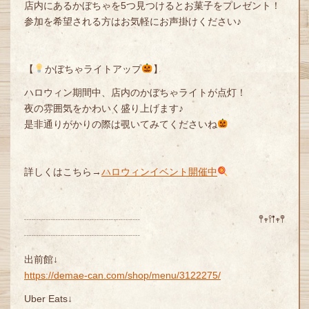
店内にあるかぼちゃを5つ見つけるとお菓子をプレゼント！
参加を希望される方はお気軽にお声掛けください♪
【
かぼちゃライトアップ
】
ハロウィン期間中、店内のかぼちゃライトが点灯！
夜の雰囲気をかわいく盛り上げます♪
是非通りがかりの際は覗いてみてくださいね
詳しくはこちら→
ハロウィンイベント開催中
┈┈┈┈┈┈┈┈┈┈┈┈ 𖤣𖥧𖥣𖡡𖥧𖤣
┈┈┈┈┈┈┈┈┈┈┈┈
出前館↓
https://demae-can.com/shop/menu/3122275/
Uber Eats↓