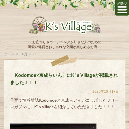
～ お庭作りやガーデニングが好きな人のための
可愛い雑貨とおしゃれな空間が楽しめるお店 ～
ホーム
>
10月 2025
「Kodomoe×京成らいん」にK’ｓVillageが掲載され
ました！！！
2025年10月17日
子育て情報雑誌Kodomoeと京成らいんがコラボしたフリー
マガジンに、K’ｓVillageを紹介していただきました！！！