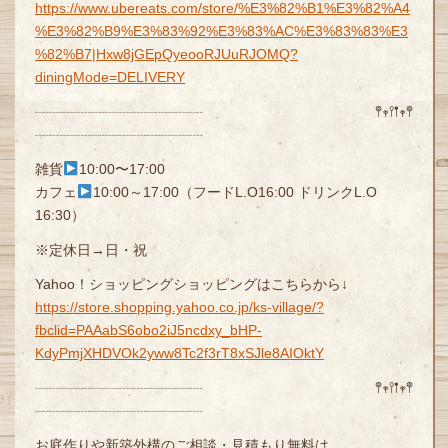
https://www.ubereats.com/store/%E3%82%B1%E3%82%A4
%E3%82%B9%E3%83%92%E3%83%AC%E3%83%83%E3
%82%B7|Hxw8jGEpQyeooRJUuRJOMQ?
diningMode=DELIVERY
┈┈┈┈┈┈┈┈┈┈┈┈ 𖤣𖥧𖥣𖡡𖥧𖤣
┈┈┈┈┈┈┈┈┈┈┈┈
雑貨
10:00〜17:00
カフェ
10:00～17:00（フードL.O16:00 ドリンクL.O
16:30）
※定休日→日・祝
Yahoo！ショッピングショッピングはこちらから↓
https://store.shopping.yahoo.co.jp/ks-village/?
fbclid=PAAabS6obo2iJ5ncdxy_bHP-
KdyPmjXHDVOk2yww8Tc2f3rT8xSJle8AIOktY
┈┈┈┈┈┈┈┈┈┈┈┈ 𖤣𖥧𖥣𖡡𖥧𖤣
┈┈┈┈┈┈┈┈┈┈┈┈
お庭作りや新築外構のご相談・見積もり無料は