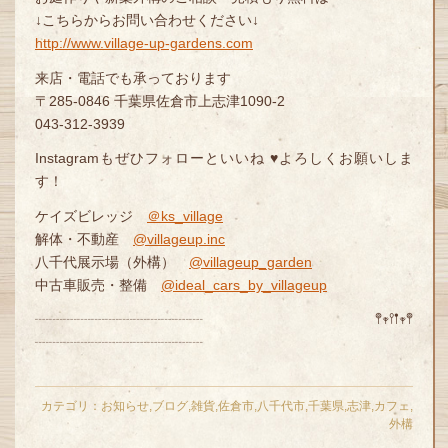
↓こちらからお問い合わせください↓
http://www.village-up-gardens.com
来店・電話でも承っております
〒285-0846 千葉県佐倉市上志津1090-2
043-312-3939
Instagramもぜひフォローといいね ♥よろしくお願いしま
す！
ケイズビレッジ
＠ks_village
解体・不動産
@villageup.inc
八千代展示場（外構）
@villageup_garden
中古車販売・整備
@ideal_cars_by_villageup
┈┈┈┈┈┈┈┈┈┈┈┈ 𖤣𖥧𖥣𖡡𖥧𖤣
┈┈┈┈┈┈┈┈┈┈┈┈
カテゴリ：
お知らせ
,
ブログ
,
雑貨
,
佐倉市
,
八千代市
,
千葉県
,
志津
,
カフェ
,
外構