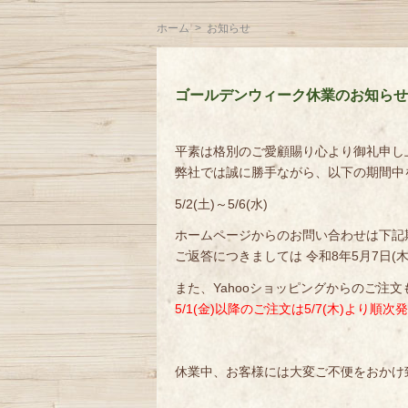
ホーム
>
お知らせ
ゴールデンウィーク休業のお知らせ
平素は格別のご愛顧賜り心より御礼申し
弊社では誠に勝手ながら、以下の期間中
5/2(土)～5/6(水)
ホームページからのお問い合わせは下記
ご返答につきましては 令和8年5月7日
また、Yahooショッピングからのご注
5/1(金)以降のご注文は5/7(木)より
休業中、お客様には大変ご不便をおかけ