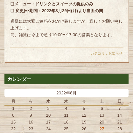
❏メニュー：ドリンクとスイーツの提供のみ
❏ 変更日•期間：2022年8月29日(月)より当面の間
皆様には大変ご迷惑をおかけ致しますが、宜しくお願い申
し
上げます。
尚、雑貨は今まで通り10:00〜17:00の営業とな
ります。
カテゴリ：
お知らせ
カレンダー
2022年8月
月
火
水
木
金
土
日
1
2
3
4
5
6
7
8
9
10
11
12
13
14
15
16
17
18
19
20
21
22
23
24
25
26
27
28