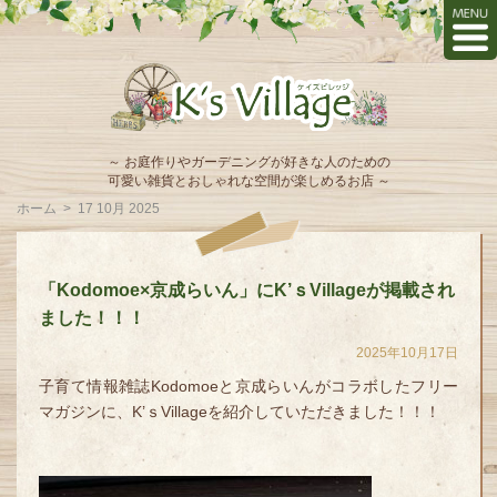
～ お庭作りやガーデニングが好きな人のための
可愛い雑貨とおしゃれな空間が楽しめるお店 ～
ホーム
>
17 10月 2025
「Kodomoe×京成らいん」にK’ｓVillageが掲載され
ました！！！
2025年10月17日
子育て情報雑誌Kodomoeと京成らいんがコラボしたフリー
マガジンに、K’ｓVillageを紹介していただきました！！！