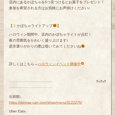
店内にあるかぼちゃを5つ見つけるとお菓子をプレゼント！
参加を希望される方はお気軽にお声掛けください♪
【
かぼちゃライトアップ
】
ハロウィン期間中、店内のかぼちゃライトが点灯！
夜の雰囲気をかわいく盛り上げます♪
是非通りがかりの際は覗いてみてくださいね
詳しくはこちら→
ハロウィンイベント開催中
┈┈┈┈┈┈┈┈┈┈┈┈ 𖤣𖥧𖥣𖡡𖥧𖤣
┈┈┈┈┈┈┈┈┈┈┈┈
出前館↓
https://demae-can.com/shop/menu/3122275/
Uber Eats↓