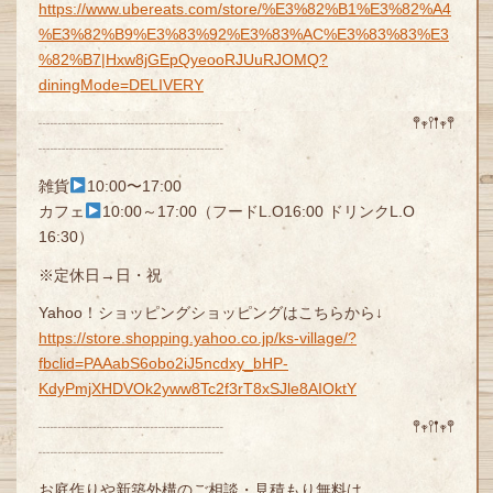
https://www.ubereats.com/store/%E3%82%B1%E3%82%A4
%E3%82%B9%E3%83%92%E3%83%AC%E3%83%83%E3
%82%B7|Hxw8jGEpQyeooRJUuRJOMQ?
diningMode=DELIVERY
┈┈┈┈┈┈┈┈┈┈┈┈ 𖤣𖥧𖥣𖡡𖥧𖤣
┈┈┈┈┈┈┈┈┈┈┈┈
雑貨
10:00〜17:00
カフェ
10:00～17:00（フードL.O16:00 ドリンクL.O
16:30）
※定休日→日・祝
Yahoo！ショッピングショッピングはこちらから↓
https://store.shopping.yahoo.co.jp/ks-village/?
fbclid=PAAabS6obo2iJ5ncdxy_bHP-
KdyPmjXHDVOk2yww8Tc2f3rT8xSJle8AIOktY
┈┈┈┈┈┈┈┈┈┈┈┈ 𖤣𖥧𖥣𖡡𖥧𖤣
┈┈┈┈┈┈┈┈┈┈┈┈
お庭作りや新築外構のご相談・見積もり無料は