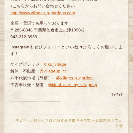
↓こちらからお問い合わせください↓
http://www.village-up-gardens.com
来店・電話でも承っております
〒285-0846 千葉県佐倉市上志津1090-2
043-312-3939
Instagramもぜひフォローといいね ♥よろしくお願いしま
す！
ケイズビレッジ
＠ks_village
解体・不動産
@villageup.inc
八千代展示場（外構）
@villageup_garden
中古車販売・整備
@ideal_cars_by_villageup
┈┈┈┈┈┈┈┈┈┈┈┈ 𖤣𖥧𖥣𖡡𖥧𖤣
┈┈┈┈┈┈┈┈┈┈┈┈
カテゴリ：
お知らせ
,
ブログ
,
雑貨
,
佐倉市
,
八千代市
,
千葉県
,
志津
,
カフェ
,
外構