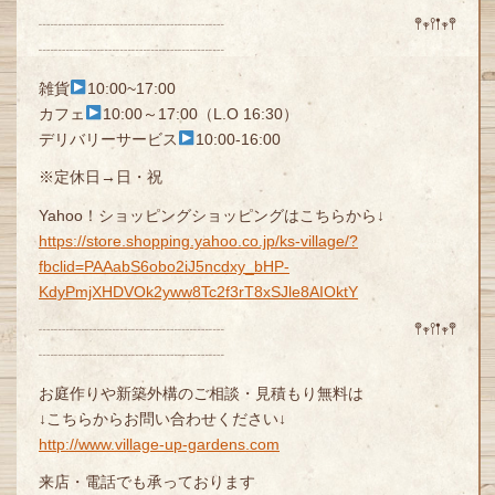
┈┈┈┈┈┈┈┈┈┈┈┈ 𖤣𖥧𖥣𖡡𖥧𖤣
┈┈┈┈┈┈┈┈┈┈┈┈
雑貨
10:00~17:00
カフェ
10:00～17:00（L.O 16:30）
デリバリーサービス
10:00-16:00
※定休日→日・祝
Yahoo！ショッピングショッピングはこちらから↓
https://store.shopping.yahoo.co.jp/ks-village/?
fbclid=PAAabS6obo2iJ5ncdxy_bHP-
KdyPmjXHDVOk2yww8Tc2f3rT8xSJle8AIOktY
┈┈┈┈┈┈┈┈┈┈┈┈ 𖤣𖥧𖥣𖡡𖥧𖤣
┈┈┈┈┈┈┈┈┈┈┈┈
お庭作りや新築外構のご相談・見積もり無料は
↓こちらからお問い合わせください↓
http://www.village-up-gardens.com
来店・電話でも承っております