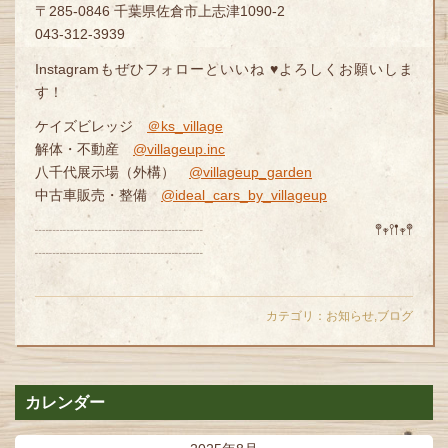
〒285-0846 千葉県佐倉市上志津1090-2
043-312-3939
Instagramもぜひフォローといいね ♥よろしくお願いしま
す！
ケイズビレッジ
＠ks_village
解体・不動産
@villageup.inc
八千代展示場（外構）
@villageup_garden
中古車販売・整備
@ideal_cars_by_villageup
┈┈┈┈┈┈┈┈┈┈┈┈ 𖤣𖥧𖥣𖡡𖥧𖤣
┈┈┈┈┈┈┈┈┈┈┈┈
カテゴリ：
お知らせ
,
ブログ
カレンダー