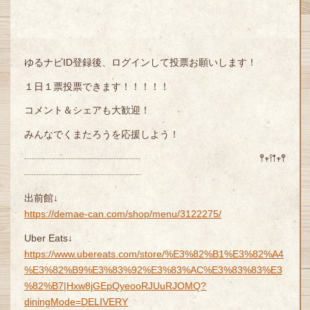
ゆるナビID登録後、ログインして投票お願いします！
１日１票投票できます！！！！！
コメント＆シェアも大歓迎！
みんなでくまたろうを応援しよう！
┈┈┈┈┈┈┈┈┈┈┈┈ 𖤣𖥧𖥣𖡡𖥧𖤣
┈┈┈┈┈┈┈┈┈┈┈┈
出前館↓
https://demae-can.com/shop/menu/3122275/
Uber Eats↓
https://www.ubereats.com/store/%E3%82%B1%E3%82%A4
%E3%82%B9%E3%83%92%E3%83%AC%E3%83%83%E3
%82%B7|Hxw8jGEpQyeooRJUuRJOMQ?
diningMode=DELIVERY