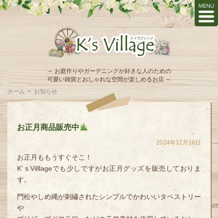
～ お庭作りやガーデニングが好きな人のための
可愛い雑貨とおしゃれな空間が楽しめるお店 ～
ホーム
>
お知らせ
お正月商品販売中
2024年12月18日
お正月ももうすぐそこ！
K’ｓVilllageでも少しですがお正月グッズを販売しておりま
す。
門松やしめ縄が刺繡されたシンプルでかわいいタペストリー
や