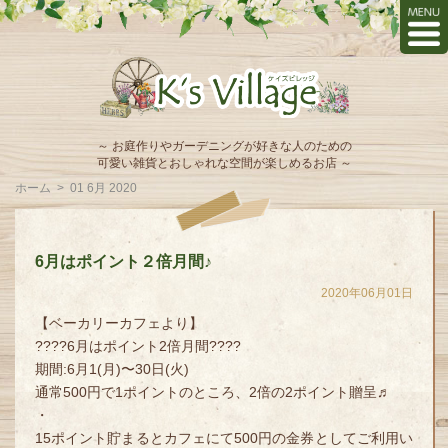
～ お庭作りやガーデニングが好きな人のための
可愛い雑貨とおしゃれな空間が楽しめるお店 ～
ホーム
>
01 6月 2020
6月はポイント２倍月間♪
2020年06月01日
【ベーカリーカフェより】
????6月はポイント2倍月間????
期間:6月1(月)〜30日(火)
通常500円で1ポイントのところ、2倍の2ポイント贈呈♬
・
15ポイント貯まるとカフェにて500円の金券としてご利用い