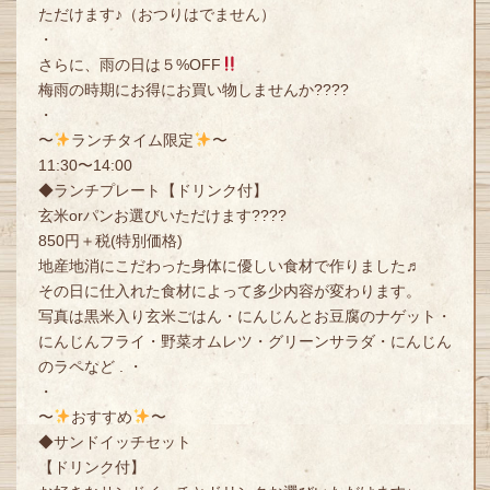
ただけます♪（おつりはでません）
・
さらに、雨の日は５%OFF
梅雨の時期にお得にお買い物しませんか????
・
〜
ランチタイム限定
〜
11:30〜14:00
◆ランチプレート【ドリンク付】
玄米orパンお選びいただけます????
850円＋税(特別価格)
地産地消にこだわった身体に優しい食材で作りました♬
その日に仕入れた食材によって多少内容が変わります。
写真は黒米入り玄米ごはん・にんじんとお豆腐のナゲット・
にんじんフライ・野菜オムレツ・グリーンサラダ・にんじん
のラペなど . ・
・
〜
おすすめ
〜
◆サンドイッチセット
【ドリンク付】