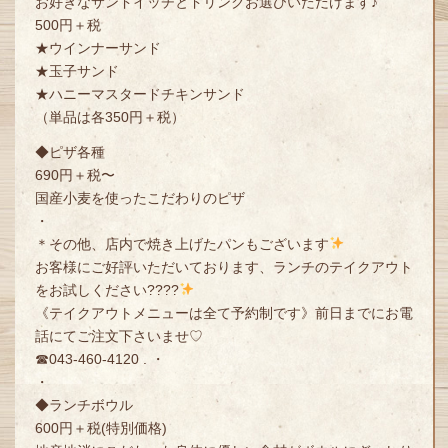
お好きなサンドイッチとドリンクお選びいただけます♪
500円＋税
★ウインナーサンド
★玉子サンド
★ハニーマスタードチキンサンド
（単品は各350円＋税）
◆ピザ各種
690円＋税〜
国産小麦を使ったこだわりのピザ
・
＊その他、店内で焼き上げたパンもございます
お客様にご好評いただいております、ランチのテイクアウト
をお試しください????
《テイクアウトメニューは全て予約制です》前日までにお電
話にてご注文下さいませ♡
☎︎043-460-4120 . ・
・
◆ランチボウル
600円＋税(特別価格)