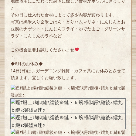
地産地消にこだわった身体に優しい食材がボウルにぎっしり
♬
その日に仕入れた食材によって多少内容が変わります。
写真は黒米入り玄米ごはん・とりハムマリネ・にんじんとお
豆腐のナゲット・にんじんフライ・ゆでたまご・グリーンサ
ラダ・にんじんのラペなど
・
この機会是非お試しくださいませ
・
◆6月のお休み◆
14日(日)は、ガーデニング雑貨・カフェ共にお休みとさせて
頂きます。宜しくお願い致します。