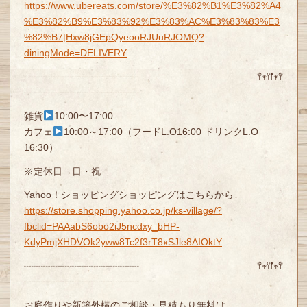
https://www.ubereats.com/store/%E3%82%B1%E3%82%A4
%E3%82%B9%E3%83%92%E3%83%AC%E3%83%83%E3
%82%B7|Hxw8jGEpQyeooRJUuRJOMQ?
diningMode=DELIVERY
┈┈┈┈┈┈┈┈┈┈┈┈ 𖤣𖥧𖥣𖡡𖥧𖤣
┈┈┈┈┈┈┈┈┈┈┈┈
雑貨
10:00〜17:00
カフェ
10:00～17:00（フードL.O16:00 ドリンクL.O
16:30）
※定休日→日・祝
Yahoo！ショッピングショッピングはこちらから↓
https://store.shopping.yahoo.co.jp/ks-village/?
fbclid=PAAabS6obo2iJ5ncdxy_bHP-
KdyPmjXHDVOk2yww8Tc2f3rT8xSJle8AIOktY
┈┈┈┈┈┈┈┈┈┈┈┈ 𖤣𖥧𖥣𖡡𖥧𖤣
┈┈┈┈┈┈┈┈┈┈┈┈
お庭作りや新築外構のご相談・見積もり無料は