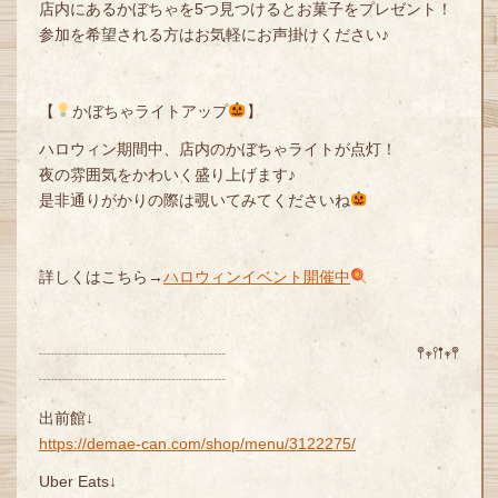
店内にあるかぼちゃを5つ見つけるとお菓子をプレゼント！
参加を希望される方はお気軽にお声掛けください♪
【
かぼちゃライトアップ
】
ハロウィン期間中、店内のかぼちゃライトが点灯！
夜の雰囲気をかわいく盛り上げます♪
是非通りがかりの際は覗いてみてくださいね
詳しくはこちら→
ハロウィンイベント開催中
┈┈┈┈┈┈┈┈┈┈┈┈ 𖤣𖥧𖥣𖡡𖥧𖤣
┈┈┈┈┈┈┈┈┈┈┈┈
出前館↓
https://demae-can.com/shop/menu/3122275/
Uber Eats↓