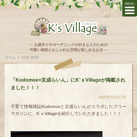
～ お庭作りやガーデニングが好きな人のための
可愛い雑貨とおしゃれな空間が楽しめるお店 ～
ホーム
>
10月 2025
「Kodomoe×京成らいん」にK’ｓVillageが掲載され
ました！！！
2025年10月17日
子育て情報雑誌Kodomoeと京成らいんがコラボしたフリー
マガジンに、K’ｓVillageを紹介していただきました！！！